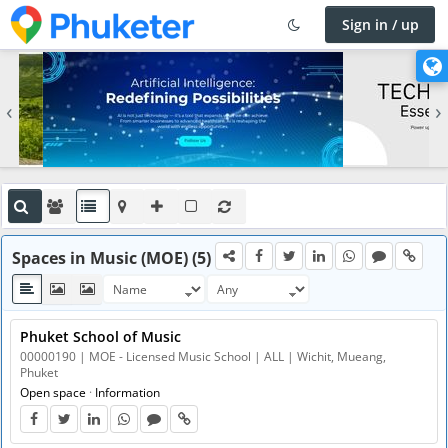
Sign in / up
×
C
h
‹
›
a
n
g
e
l
a
n
Spaces in Music (MOE) (5)
g
u
a
g
Phuket School of Music
e
00000190 | MOE - Licensed Music School | ALL | Wichit, Mueang,
Phuket
Open space
·
Information