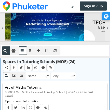
Sign in / up
×
C
h
‹
›
a
n
g
e
l
a
n
Spaces in Tutoring Schools (MOE) (24)
g
u
a
g
Art of Maths Tutoring
e
00000176 | MOE - Licensed Tutoring School | กวดวิชา อาร์ท ออฟ
แมทซ์
Open space
·
Information